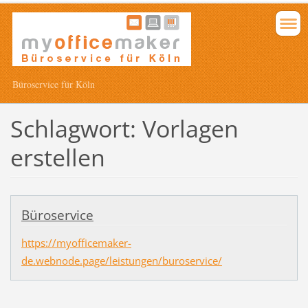
Büroservice für Köln
Schlagwort: Vorlagen
erstellen
Büroservice
https://myofficemaker-
de.webnode.page/leistungen/buroservice/