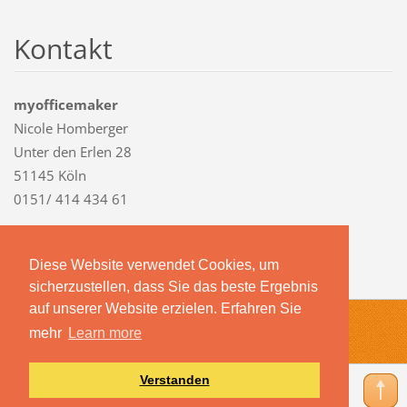
Kontakt
myofficemaker
Nicole Homberger
Unter den Erlen 28
51145 Köln
0151/ 414 434 61
nicole.h
omberger
1403@gma
il.com
Diese Website verwendet Cookies, um
sicherzustellen, dass Sie das beste Ergebnis
auf unserer Website erzielen. Erfahren Sie
© 2018 Alle Rechte vorbehalten.
mehr
Learn more
Erstellen Sie Ihre Website gratis!
Verstanden
Anzeigen:
Mobile Version
|
Standard Version